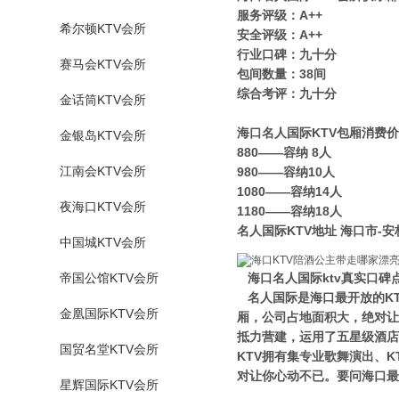
服务评级：A++
希尔顿KTV会所
安全评级：A++
行业口碑：九十分
赛马会KTV会所
包间数量：38间
综合考评：九十分
金话筒KTV会所
海口名人国际KTV包厢消费
金银岛KTV会所
880——容纳 8人
江南会KTV会所
980——容纳10人
1080——容纳14人
夜海口KTV会所
1180——容纳18人
名人国际KTV地址 海口市-
中国城KTV会所
帝国公馆KTV会所
海口名人国际ktv真实口碑
名人国际是海口最开放的K
金凰国际KTV会所
厢，公司占地面积大，绝对让
抵力营建，运用了五星级酒店
国贸名堂KTV会所
KTV拥有集专业歌舞演出、
对让你心动不已。要问海口最
星辉国际KTV会所