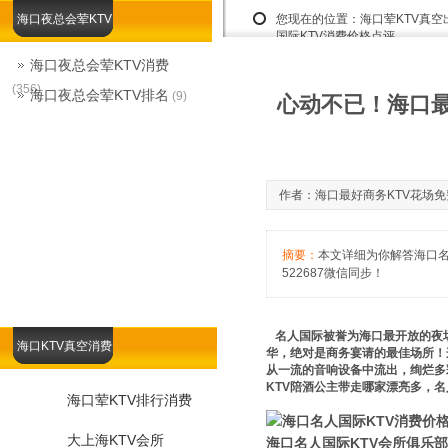
海口夜总会荤KTV
您现在的位置：
海口荤KTV真
国际KTV消费价格点评
海口夜总会荤KTV消费
(356)
海口夜总会荤KTV排名
(9)
心动不已！海口最
作者：海口最好商务KTV花场免费咨询
摘要：
本文详细为你解答海口名
522687微信同步！
名人国际被誉为海口最开放的夜场
海口KTV真空消费
华，绝对是商务宴请的最佳场所！
从一流的音响设备中流出，绚烂多
KTV陪酒公主带走哪家漂亮多，
海口荤KTV排行消费
大上海KTV会所
海口名人国际KTV会所俱乐部