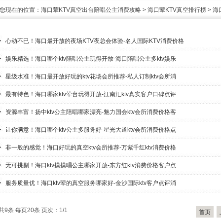
您现在的位置：
海口荤KTV真空出台陪唱公主消费攻略
>
海口荤KTV真空排行榜
>
海
心动不已！海口最开放的夜场KTV夜总会体验-名人国际KTV消费价格
娱乐精选！海口哪个ktv陪唱公主玩得开放-海口陪唱公主多ktv娱乐
星级水准！海口最开放好玩的ktv花场会所推荐-私人订制ktv会所消
最有特色！海口哪家ktv荤台玩得开放-江南汇ktv真实客户口碑点评
资源丰富！扬中ktv公主陪唱哪家漂亮-魅力国会ktv会所消费价格客
让你满意！海口哪个ktv公主多服务好-星光大道ktv会所消费价格点
非一般的感觉！海口好玩的真空ktv会所推荐-万紫千红ktv消费价格
无可挑剔！海口ktv摸摸唱公主哪家开放-东方红ktv消费价格客户点
服务质量优！海口ktv荤的真空服务哪家好-金沙国际ktv客户点评消
共9条 每页20条 页次：1/1
首页